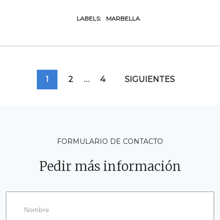
LABELS:
MARBELLA
Paginación
1
2
…
4
SIGUIENTES
de
entradas
FORMULARIO DE CONTACTO
Pedir más información
Pedir
más