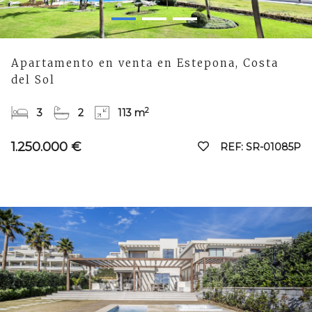
Apartamento en venta en Estepona, Costa
del Sol
2
3
2
113 m
1.250.000 €
REF: SR-01085P