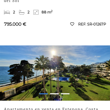
del Sol
2
2
2
88 m
795.000 €
REF: SR-01267P
Apartamento en venta en Estepona, Costa