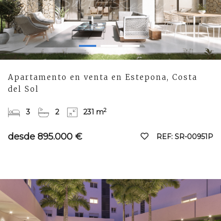
Apartamento en venta en Estepona, Costa
del Sol
2
3
2
231 m
desde 895.000 €
REF: SR-00951P