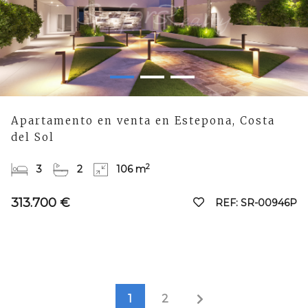
Apartamento en venta en Estepona, Costa
del Sol
2
3
2
106 m
313.700 €
REF: SR-00946P
1
2