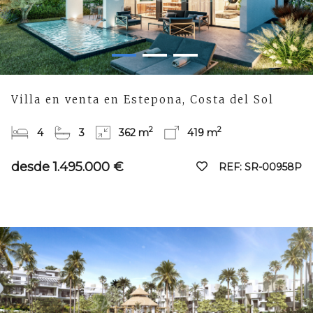
Villa en venta en Estepona, Costa del Sol
2
2
4
3
362 m
419 m
desde 1.495.000 €
REF: SR-00958P