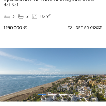
del Sol
2
3
2
113 m
1.190.000 €
REF: SR-01266P