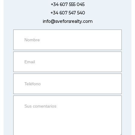
+34 607 555 045
+34 607 547 540
info@sveforsrealty.com
Request
more
information
Property
side
Form