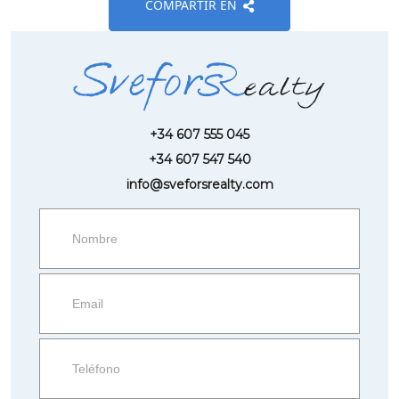
COMPARTIR EN
+34 607 555 045
+34 607 547 540
info@sveforsrealty.com
Request
more
information
Property
side
Form