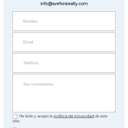
info@sveforsrealty.com
Request
more
information
Property
side
Form
política de privacidad
He leído y acepto la
de este
sitio.