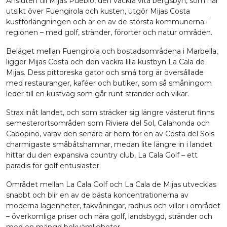
Ansluten till Mijas Pueblo, den vackra vita bergsbyn, som har
utsikt över Fuengirola och kusten, utgör Mijas Costa
kustförlängningen och är en av de största kommunerna i
regionen – med golf, stränder, förorter och natur områden.
Beläget mellan Fuengirola och bostadsområdena i Marbella,
ligger Mijas Costa och den vackra lilla kustbyn La Cala de
Mijas. Dess pittoreska gator och små torg är översållade
med restauranger, kaféer och butiker, som så småningom
leder till en kustväg som går runt stränder och vikar.
Strax inåt landet, och som sträcker sig längre västerut finns
semesterortsområden som Riviera del Sol, Calahonda och
Cabopino, varav den senare är hem för en av Costa del Sols
charmigaste småbåtshamnar, medan lite längre in i landet
hittar du den expansiva country club, La Cala Golf – ett
paradis för golf entusiaster.
Området mellan La Cala Golf och La Cala de Mijas utvecklas
snabbt och blir en av de bästa koncentrationerna av
moderna lägenheter, takvåningar, radhus och villor i området
– överkomliga priser och nära golf, landsbygd, stränder och