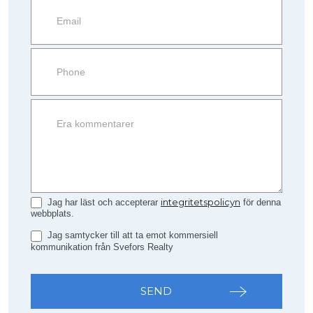
information
Property
side
Form
integritetspolicyn
Jag har läst och accepterar
för denna
webbplats.
Jag samtycker till att ta emot kommersiell
kommunikation från Svefors Realty
SEND