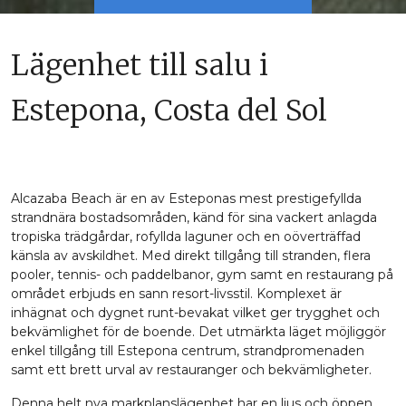
Lägenhet till salu i
Estepona, Costa del Sol
Alcazaba Beach är en av Esteponas mest prestigefyllda
strandnära bostadsområden, känd för sina vackert anlagda
tropiska trädgårdar, rofyllda laguner och en oöverträffad
känsla av avskildhet. Med direkt tillgång till stranden, flera
pooler, tennis- och paddelbanor, gym samt en restaurang på
området erbjuds en sann resort-livsstil. Komplexet är
inhägnat och dygnet runt-bevakat vilket ger trygghet och
bekvämlighet för de boende. Det utmärkta läget möjliggör
enkel tillgång till Estepona centrum, strandpromenaden
samt ett brett urval av restauranger och bekvämligheter.
Denna helt nya markplanslägenhet har en ljus och öppen